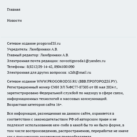
Главная
Новости
Сетевое издание
progorod35.r
u
Учредитель: Ламбринаки А.В.
Главный редактор: Ламбринаки А.В.
Электронная почта редакции:
novostigoroda1@yandex.ru
Телефоны: 8(8212)39-14-42, 89041001090
Электронная для других вопросов: x2dt@mail.ru
Сетевое издание WWW.PROGOROD35.RU (ВВВ.ПРОГОРОД35.РУ).
Регистрационный номер СМИ ЭЛ №ФС77-87303 от 08 мая 2024 г.,
зарегистрировано Федеральной службой по надзору в сфере связи,
информационных технологий и массовых коммуникаций.
Возрастная категория сайта 16+.
Вся информация, размещенная на данном сайте, охраняется в
соответствии с законодательством РФ об авторском праве и не
подлежит использованию кем-либо в какой бы то ни было форме, в
том числе воспроизведению, распространению, переработке не иначе
как с письменного разрешения правообладателя.