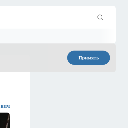
Принять
евич