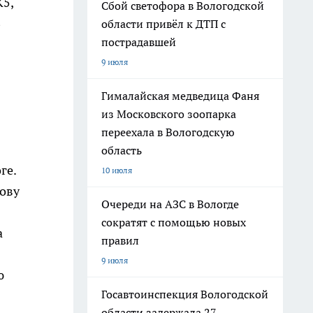
K5,
Сбой светофора в Вологодской
В
области привёл к ДТП с
пострадавшей
9 июля
Гималайская медведица Фаня
из Московского зоопарка
переехала в Вологодскую
область
ге.
10 июля
лову
Очереди на АЗС в Вологде
сократят с помощью новых
а
правил
9 июля
ю
Госавтоинспекция Вологодской
области задержала 27