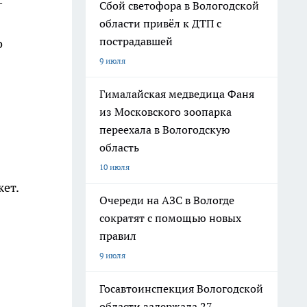
–
Сбой светофора в Вологодской
области привёл к ДТП с
пострадавшей
о
9 июля
Гималайская медведица Фаня
из Московского зоопарка
.
переехала в Вологодскую
область
10 июля
ет.
Очереди на АЗС в Вологде
сократят с помощью новых
правил
9 июля
Госавтоинспекция Вологодской
области задержала 27