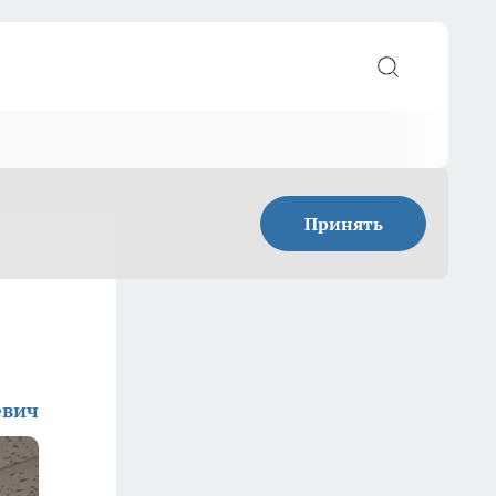
Принять
евич