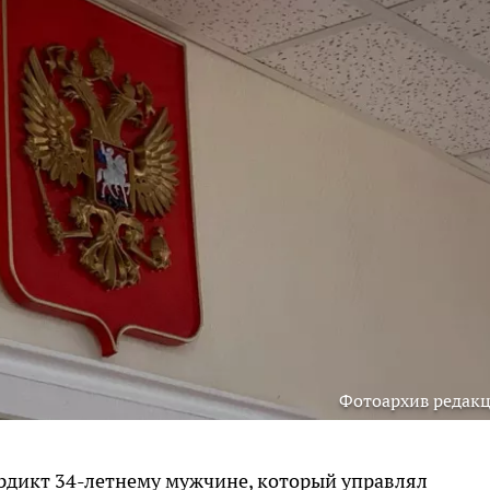
Фотоархив редак
ердикт 34-летнему мужчине, который управлял