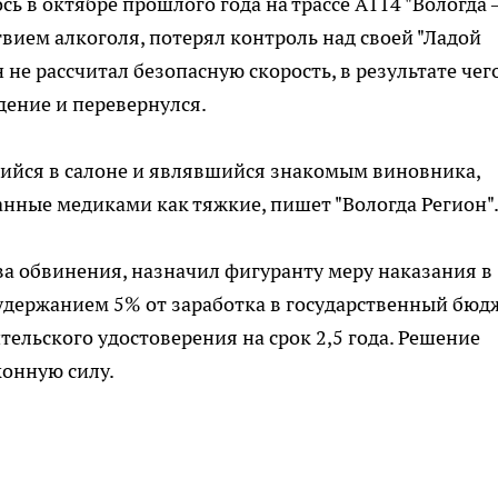
сь в октябре прошлого года на трассе А114 "Вологда 
твием алкоголя, потерял контроль над своей "Ладой
 не рассчитал безопасную скорость, в результате чег
дение и перевернулся.
шийся в салоне и являвшийся знакомым виновника,
нные медиками как тяжкие, пишет "Вологда Регион"
ва обвинения, назначил фигуранту меру наказания в
 удержанием 5% от заработка в государственный бюдж
льского удостоверения на срок 2,5 года. Решение
конную силу.