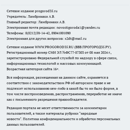
Сетевое издание
progorod35.r
u
Учредитель: Ламбринаки А.В.
Главный редактор: Ламбринаки А.В.
Электронная почта редакции:
novostigoroda1@yandex.ru
Телефоны: 8(8212)39-14-42, 89041001090
Электронная для других вопросов: x2dt@mail.ru
Сетевое издание WWW.PROGOROD35.RU (ВВВ.ПРОГОРОД35.РУ).
Регистрационный номер СМИ ЭЛ №ФС77-87303 от 08 мая 2024 г.,
зарегистрировано Федеральной службой по надзору в сфере связи,
информационных технологий и массовых коммуникаций.
Возрастная категория сайта 16+.
Вся информация, размещенная на данном сайте, охраняется в
соответствии с законодательством РФ об авторском праве и не
подлежит использованию кем-либо в какой бы то ни было форме, в
том числе воспроизведению, распространению, переработке не иначе
как с письменного разрешения правообладателя.
Редакция портала не несет ответственности за комментарии
пользователей, а также материалы рубрики "народные
новости".
Политика конфиденциальности и обработки персональных
данных пользователей
.