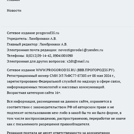
Новости
Сетевое издание
progorod35.r
u
Учредитель: Ламбринаки А.В.
Главный редактор: Ламбринаки А.В.
Электронная почта редакции:
novostigoroda1@yandex.ru
Телефоны: 8(8212)39-14-42, 89041001090
Электронная для других вопросов: x2dt@mail.ru
Сетевое издание WWW.PROGOROD35.RU (ВВВ.ПРОГОРОД35.РУ).
Регистрационный номер СМИ ЭЛ №ФС77-87303 от 08 мая 2024 г.,
зарегистрировано Федеральной службой по надзору в сфере связи,
информационных технологий и массовых коммуникаций.
Возрастная категория сайта 16+.
Вся информация, размещенная на данном сайте, охраняется в
соответствии с законодательством РФ об авторском праве и не
подлежит использованию кем-либо в какой бы то ни было форме, в
том числе воспроизведению, распространению, переработке не иначе
как с письменного разрешения правообладателя.
Редакция портала не несет ответственности за комментарии