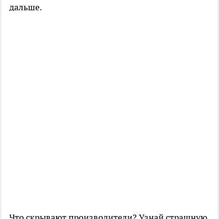
дальше.
Что скрывают производители? Узнай страшную