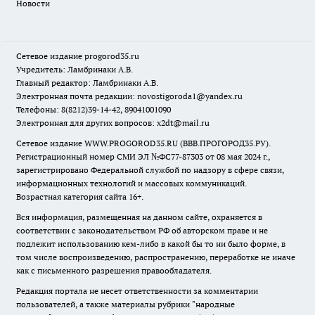
Новости
Сетевое издание
progorod35.r
u
Учредитель: Ламбринаки А.В.
Главный редактор: Ламбринаки А.В.
Электронная почта редакции:
novostigoroda1@yandex.ru
Телефоны: 8(8212)39-14-42, 89041001090
Электронная для других вопросов: x2dt@mail.ru
Сетевое издание WWW.PROGOROD35.RU (ВВВ.ПРОГОРОД35.РУ).
Регистрационный номер СМИ ЭЛ №ФС77-87303 от 08 мая 2024 г.,
зарегистрировано Федеральной службой по надзору в сфере связи,
информационных технологий и массовых коммуникаций.
Возрастная категория сайта 16+.
Вся информация, размещенная на данном сайте, охраняется в
соответствии с законодательством РФ об авторском праве и не
подлежит использованию кем-либо в какой бы то ни было форме, в
том числе воспроизведению, распространению, переработке не иначе
как с письменного разрешения правообладателя.
Редакция портала не несет ответственности за комментарии
пользователей, а также материалы рубрики "народные