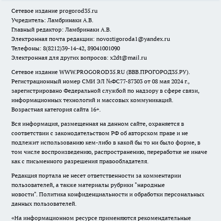
Сетевое издание
progorod35.r
u
Учредитель: Ламбринаки А.В.
Главный редактор: Ламбринаки А.В.
Электронная почта редакции:
novostigoroda1@yandex.ru
Телефоны: 8(8212)39-14-42, 89041001090
Электронная для других вопросов: x2dt@mail.ru
Сетевое издание WWW.PROGOROD35.RU (ВВВ.ПРОГОРОД35.РУ).
Регистрационный номер СМИ ЭЛ №ФС77-87303 от 08 мая 2024 г.,
зарегистрировано Федеральной службой по надзору в сфере связи,
информационных технологий и массовых коммуникаций.
Возрастная категория сайта 16+.
Вся информация, размещенная на данном сайте, охраняется в
соответствии с законодательством РФ об авторском праве и не
подлежит использованию кем-либо в какой бы то ни было форме, в
том числе воспроизведению, распространению, переработке не иначе
как с письменного разрешения правообладателя.
Редакция портала не несет ответственности за комментарии
пользователей, а также материалы рубрики "народные
новости".
Политика конфиденциальности и обработки персональных
данных пользователей
.
«На информационном ресурсе применяются рекомендательные