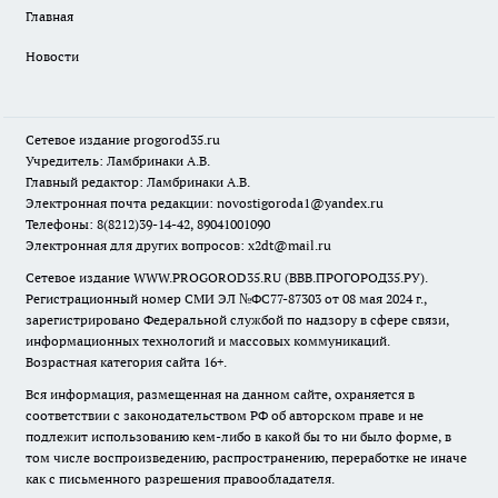
Главная
Новости
Сетевое издание
progorod35.r
u
Учредитель: Ламбринаки А.В.
Главный редактор: Ламбринаки А.В.
Электронная почта редакции:
novostigoroda1@yandex.ru
Телефоны: 8(8212)39-14-42, 89041001090
Электронная для других вопросов: x2dt@mail.ru
Сетевое издание WWW.PROGOROD35.RU (ВВВ.ПРОГОРОД35.РУ).
Регистрационный номер СМИ ЭЛ №ФС77-87303 от 08 мая 2024 г.,
зарегистрировано Федеральной службой по надзору в сфере связи,
информационных технологий и массовых коммуникаций.
Возрастная категория сайта 16+.
Вся информация, размещенная на данном сайте, охраняется в
соответствии с законодательством РФ об авторском праве и не
подлежит использованию кем-либо в какой бы то ни было форме, в
том числе воспроизведению, распространению, переработке не иначе
как с письменного разрешения правообладателя.