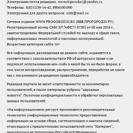
Электронная почта редакции:
novostigoroda1@yandex.ru
Телефоны: 8(8212)39-14-42, 89041001090
Электронная для других вопросов: x2dt@mail.ru
Сетевое издание WWW.PROGOROD35.RU (ВВВ.ПРОГОРОД35.РУ).
Регистрационный номер СМИ ЭЛ №ФС77-87303 от 08 мая 2024 г.,
зарегистрировано Федеральной службой по надзору в сфере связи,
информационных технологий и массовых коммуникаций.
Возрастная категория сайта 16+.
Вся информация, размещенная на данном сайте, охраняется в
соответствии с законодательством РФ об авторском праве и не
подлежит использованию кем-либо в какой бы то ни было форме, в
том числе воспроизведению, распространению, переработке не иначе
как с письменного разрешения правообладателя.
Редакция портала не несет ответственности за комментарии
пользователей, а также материалы рубрики "народные
новости".
Политика конфиденциальности и обработки персональных
данных пользователей
.
«На информационном ресурсе применяются рекомендательные
технологии (информационные технологии предоставления
информации на основе сбора, систематизации и анализа сведений,
относящихся к предпочтениям пользователей сети "Интернет",
находящихся на территории Российской Федерации)».