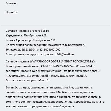
Главная
Новости
Сетевое издание
progorod35.r
u
Учредитель: Ламбринаки А.В.
Главный редактор: Ламбринаки А.В.
Электронная почта редакции:
novostigoroda1@yandex.ru
Телефоны: 8(8212)39-14-42, 89041001090
Электронная для других вопросов: x2dt@mail.ru
Сетевое издание WWW.PROGOROD35.RU (ВВВ.ПРОГОРОД35.РУ).
Регистрационный номер СМИ ЭЛ №ФС77-87303 от 08 мая 2024 г.,
зарегистрировано Федеральной службой по надзору в сфере связи,
информационных технологий и массовых коммуникаций.
Возрастная категория сайта 16+.
Вся информация, размещенная на данном сайте, охраняется в
соответствии с законодательством РФ об авторском праве и не
подлежит использованию кем-либо в какой бы то ни было форме, в
том числе воспроизведению, распространению, переработке не иначе
как с письменного разрешения правообладателя.