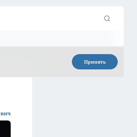
Принять
евич