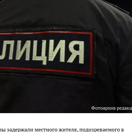
Фотоархив редак
ны задержали местного жителя, подозреваемого в