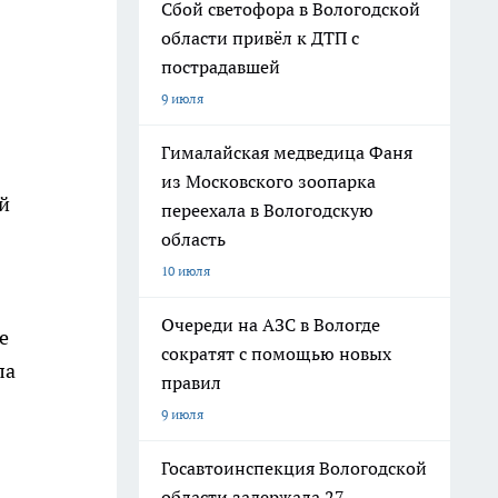
Сбой светофора в Вологодской
области привёл к ДТП с
пострадавшей
9 июля
Гималайская медведица Фаня
из Московского зоопарка
й
переехала в Вологодскую
область
10 июля
Очереди на АЗС в Вологде
е
сократят с помощью новых
ла
правил
9 июля
Госавтоинспекция Вологодской
области задержала 27