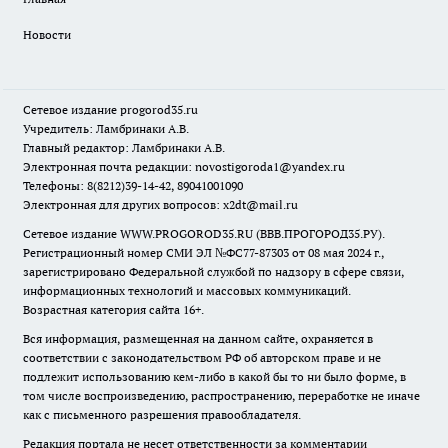
Новости
Сетевое издание
progorod35.r
u
Учредитель: Ламбринаки А.В.
Главный редактор: Ламбринаки А.В.
Электронная почта редакции:
novostigoroda1@yandex.ru
Телефоны: 8(8212)39-14-42, 89041001090
Электронная для других вопросов: x2dt@mail.ru
Сетевое издание WWW.PROGOROD35.RU (ВВВ.ПРОГОРОД35.РУ).
Регистрационный номер СМИ ЭЛ №ФС77-87303 от 08 мая 2024 г.,
зарегистрировано Федеральной службой по надзору в сфере связи,
информационных технологий и массовых коммуникаций.
Возрастная категория сайта 16+.
Вся информация, размещенная на данном сайте, охраняется в
соответствии с законодательством РФ об авторском праве и не
подлежит использованию кем-либо в какой бы то ни было форме, в
том числе воспроизведению, распространению, переработке не иначе
как с письменного разрешения правообладателя.
Редакция портала не несет ответственности за комментарии