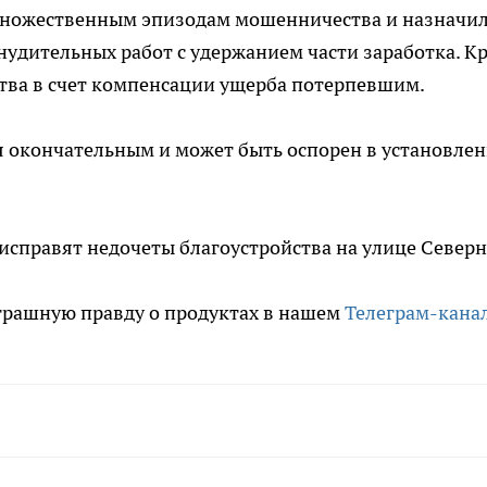
 множественным эпизодам мошенничества и назначи
инудительных работ с удержанием части заработка. К
дства в счет компенсации ущерба потерпевшим.
я окончательным и может быть оспорен в установле
е исправят недочеты благоустройства на улице Северн
трашную правду о продуктах в нашем
Телеграм-кана