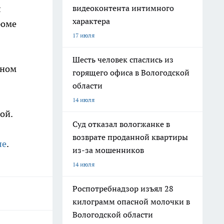
видеоконтента интимного
л
характера
роме
17 июля
Шесть человек спаслись из
нном
горящего офиса в Вологодской
области
14 июля
ой.
Суд отказал вологжанке в
возврате проданной квартиры
ле
.
из-за мошенников
14 июля
Роспотребнадзор изъял 28
килограмм опасной молочки в
Вологодской области