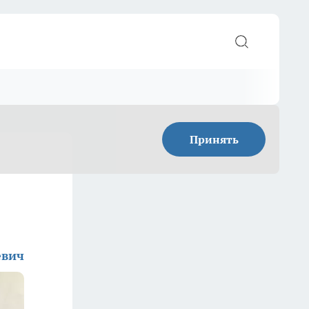
Принять
евич