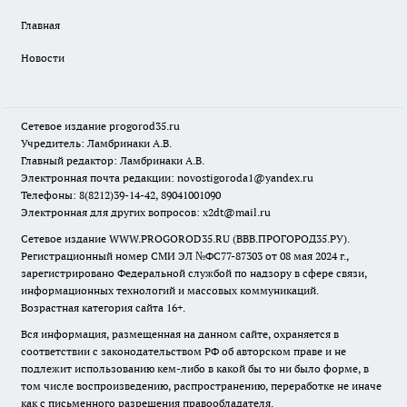
Главная
Новости
Сетевое издание
progorod35.r
u
Учредитель: Ламбринаки А.В.
Главный редактор: Ламбринаки А.В.
Электронная почта редакции:
novostigoroda1@yandex.ru
Телефоны: 8(8212)39-14-42, 89041001090
Электронная для других вопросов: x2dt@mail.ru
Сетевое издание WWW.PROGOROD35.RU (ВВВ.ПРОГОРОД35.РУ).
Регистрационный номер СМИ ЭЛ №ФС77-87303 от 08 мая 2024 г.,
зарегистрировано Федеральной службой по надзору в сфере связи,
информационных технологий и массовых коммуникаций.
Возрастная категория сайта 16+.
Вся информация, размещенная на данном сайте, охраняется в
соответствии с законодательством РФ об авторском праве и не
подлежит использованию кем-либо в какой бы то ни было форме, в
том числе воспроизведению, распространению, переработке не иначе
как с письменного разрешения правообладателя.