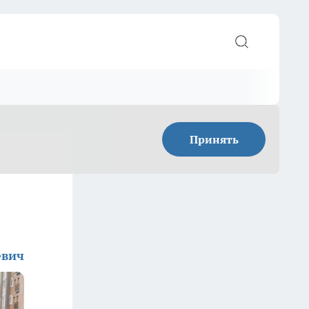
Принять
евич