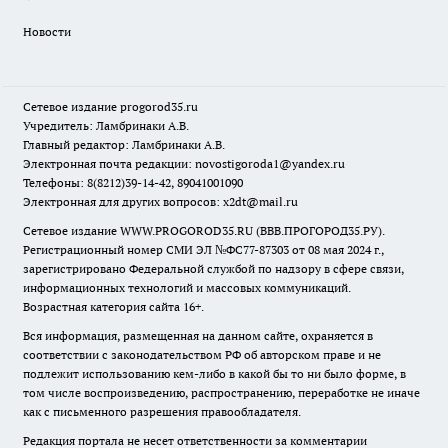
Новости
Сетевое издание
progorod35.r
u
Учредитель: Ламбринаки А.В.
Главный редактор: Ламбринаки А.В.
Электронная почта редакции:
novostigoroda1@yandex.ru
Телефоны: 8(8212)39-14-42, 89041001090
Электронная для других вопросов: x2dt@mail.ru
Сетевое издание WWW.PROGOROD35.RU (ВВВ.ПРОГОРОД35.РУ).
Регистрационный номер СМИ ЭЛ №ФС77-87303 от 08 мая 2024 г.,
зарегистрировано Федеральной службой по надзору в сфере связи,
информационных технологий и массовых коммуникаций.
Возрастная категория сайта 16+.
Вся информация, размещенная на данном сайте, охраняется в
соответствии с законодательством РФ об авторском праве и не
подлежит использованию кем-либо в какой бы то ни было форме, в
том числе воспроизведению, распространению, переработке не иначе
как с письменного разрешения правообладателя.
Редакция портала не несет ответственности за комментарии