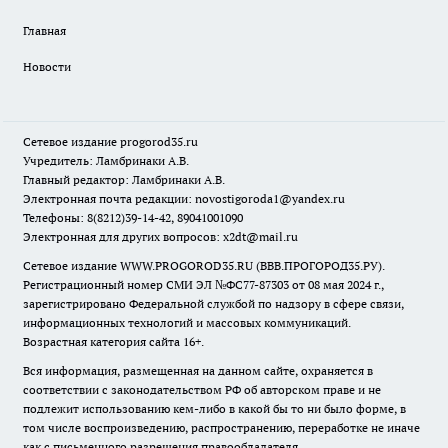
Главная
Новости
Сетевое издание
progorod35.r
u
Учредитель: Ламбринаки А.В.
Главный редактор: Ламбринаки А.В.
Электронная почта редакции:
novostigoroda1@yandex.ru
Телефоны: 8(8212)39-14-42, 89041001090
Электронная для других вопросов: x2dt@mail.ru
Сетевое издание WWW.PROGOROD35.RU (ВВВ.ПРОГОРОД35.РУ).
Регистрационный номер СМИ ЭЛ №ФС77-87303 от 08 мая 2024 г.,
зарегистрировано Федеральной службой по надзору в сфере связи,
информационных технологий и массовых коммуникаций.
Возрастная категория сайта 16+.
Вся информация, размещенная на данном сайте, охраняется в
соответствии с законодательством РФ об авторском праве и не
подлежит использованию кем-либо в какой бы то ни было форме, в
том числе воспроизведению, распространению, переработке не иначе
как с письменного разрешения правообладателя.