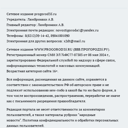
Сетевое издание
progorod35.r
u
Учредитель: Ламбринаки А.В.
Главный редактор: Ламбринаки А.В.
Электронная почта редакции:
novostigoroda1@yandex.ru
Телефоны: 8(8212)39-14-42, 89041001090
Электронная для других вопросов: x2dt@mail.ru
Сетевое издание WWW.PROGOROD35.RU (ВВВ.ПРОГОРОД35.РУ).
Регистрационный номер СМИ ЭЛ №ФС77-87303 от 08 мая 2024 г.,
зарегистрировано Федеральной службой по надзору в сфере связи,
информационных технологий и массовых коммуникаций.
Возрастная категория сайта 16+.
Вся информация, размещенная на данном сайте, охраняется в
соответствии с законодательством РФ об авторском праве и не
подлежит использованию кем-либо в какой бы то ни было форме, в
том числе воспроизведению, распространению, переработке не иначе
как с письменного разрешения правообладателя.
Редакция портала не несет ответственности за комментарии
пользователей, а также материалы рубрики "народные
новости".
Политика конфиденциальности и обработки персональных
данных пользователей
.