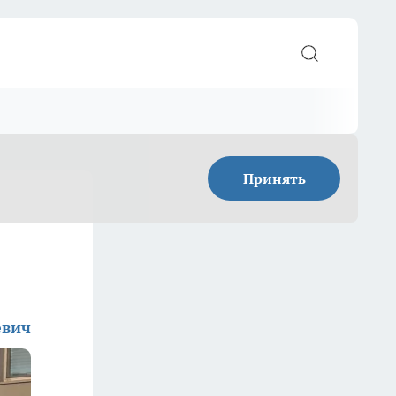
Принять
евич