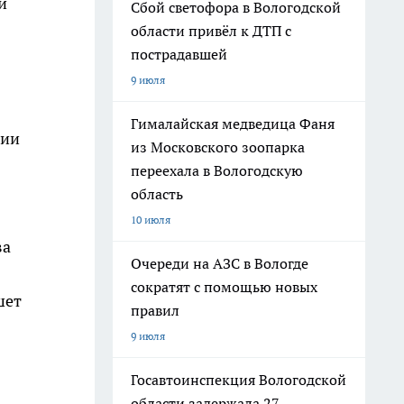
и
Сбой светофора в Вологодской
области привёл к ДТП с
пострадавшей
9 июля
Гималайская медведица Фаня
нии
из Московского зоопарка
переехала в Вологодскую
область
10 июля
ва
Очереди на АЗС в Вологде
сократят с помощью новых
шет
правил
9 июля
Госавтоинспекция Вологодской
области задержала 27