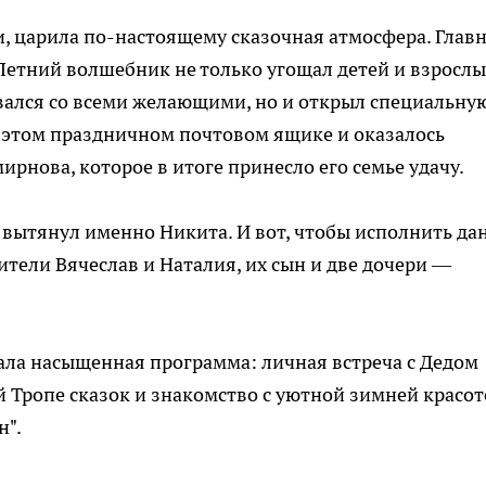
ти, царила по-настоящему сказочная атмосфера. Глав
 Летний волшебник не только угощал детей и взрослы
ался со всеми желающими, но и открыл специальну
в этом праздничном почтовом ящике и оказалось
рнова, которое в итоге принесло его семье удачу.
вытянул именно Никита. И вот, чтобы исполнить да
тели Вячеслав и Наталия, их сын и две дочери —
ала насыщенная программа: личная встреча с Дедом
 Тропе сказок и знакомство с уютной зимней красо
н".