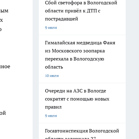
Сбой светофора в Вологодской
ным
области привёл к ДТП с
пострадавшей
х
9 июля
ю
Гималайская медведица Фаня
из Московского зоопарка
переехала в Вологодскую
нное
область
10 июля
Очереди на АЗС в Вологде
сократят с помощью новых
правил
той
9 июля
Госавтоинспекция Вологодской
области задержала 27