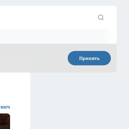
Принять
евич