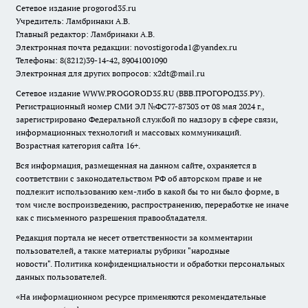
Сетевое издание
progorod35.r
u
Учредитель: Ламбринаки А.В.
Главный редактор: Ламбринаки А.В.
Электронная почта редакции:
novostigoroda1@yandex.ru
Телефоны: 8(8212)39-14-42, 89041001090
Электронная для других вопросов: x2dt@mail.ru
Сетевое издание WWW.PROGOROD35.RU (ВВВ.ПРОГОРОД35.РУ).
Регистрационный номер СМИ ЭЛ №ФС77-87303 от 08 мая 2024 г.,
зарегистрировано Федеральной службой по надзору в сфере связи,
информационных технологий и массовых коммуникаций.
Возрастная категория сайта 16+.
Вся информация, размещенная на данном сайте, охраняется в
соответствии с законодательством РФ об авторском праве и не
подлежит использованию кем-либо в какой бы то ни было форме, в
том числе воспроизведению, распространению, переработке не иначе
как с письменного разрешения правообладателя.
Редакция портала не несет ответственности за комментарии
пользователей, а также материалы рубрики "народные
новости".
Политика конфиденциальности и обработки персональных
данных пользователей
.
«На информационном ресурсе применяются рекомендательные