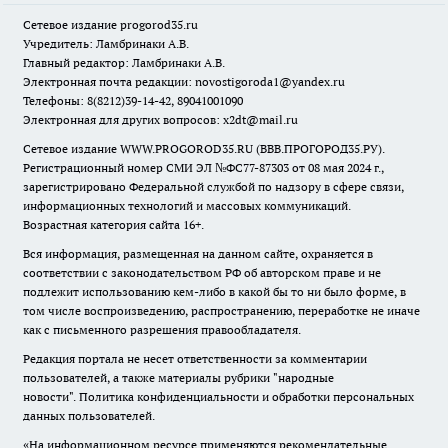
Сетевое издание
progorod35.r
u
Учредитель: Ламбринаки А.В.
Главный редактор: Ламбринаки А.В.
Электронная почта редакции:
novostigoroda1@yandex.ru
Телефоны: 8(8212)39-14-42, 89041001090
Электронная для других вопросов: x2dt@mail.ru
Сетевое издание WWW.PROGOROD35.RU (ВВВ.ПРОГОРОД35.РУ).
Регистрационный номер СМИ ЭЛ №ФС77-87303 от 08 мая 2024 г.,
зарегистрировано Федеральной службой по надзору в сфере связи,
информационных технологий и массовых коммуникаций.
Возрастная категория сайта 16+.
Вся информация, размещенная на данном сайте, охраняется в
соответствии с законодательством РФ об авторском праве и не
подлежит использованию кем-либо в какой бы то ни было форме, в
том числе воспроизведению, распространению, переработке не иначе
как с письменного разрешения правообладателя.
Редакция портала не несет ответственности за комментарии
пользователей, а также материалы рубрики "народные
новости".
Политика конфиденциальности и обработки персональных
данных пользователей
.
«На информационном ресурсе применяются рекомендательные