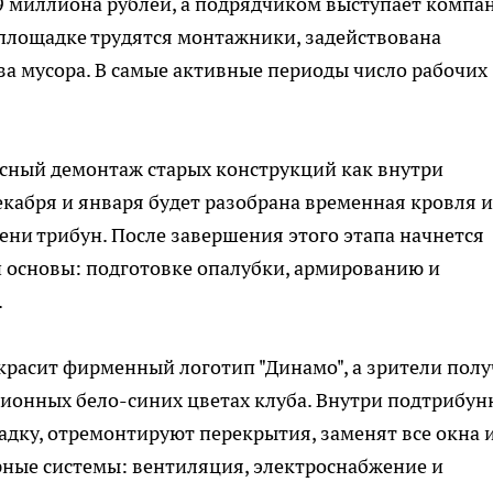
9 миллиона рублей, а подрядчиком выступает компа
 площадке трудятся монтажники, задействована
а мусора. В самые активные периоды число рабочих
сный демонтаж старых конструкций как внутри
екабря и января будет разобрана временная кровля и
ни трибун. После завершения этого этапа начнется
 основы: подготовке опалубки, армированию и
.
украсит фирменный логотип "Динамо", а зрители полу
ционных бело-синих цветах клуба. Внутри подтрибу
дку, отремонтируют перекрытия, заменят все окна 
рные системы: вентиляция, электроснабжение и