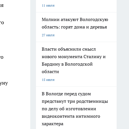
ия
11 июля
Молнии атакуют Вологодскую
го
область: горят дома и деревья
27 июля
Власти объяснили смысл
нового монумента Сталину и
то
Бардину в Вологодской
области
15 июля
уну
В Вологде перед судом
предстанут три родственницы
по делу об изготовлении
видеоконтента интимного
характера