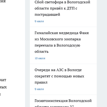
ния
Сбой светофора в Вологодской
области привёл к ДТП с
пострадавшей
9 июля
Гималайская медведица Фаня
из Московского зоопарка
переехала в Вологодскую
область
10 июля
Очереди на АЗС в Вологде
сократят с помощью новых
чат
правил
нных
9 июля
и
Госавтоинспекция Вологодской
области задержала 27