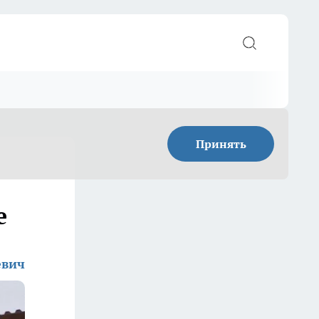
Принять
е
евич