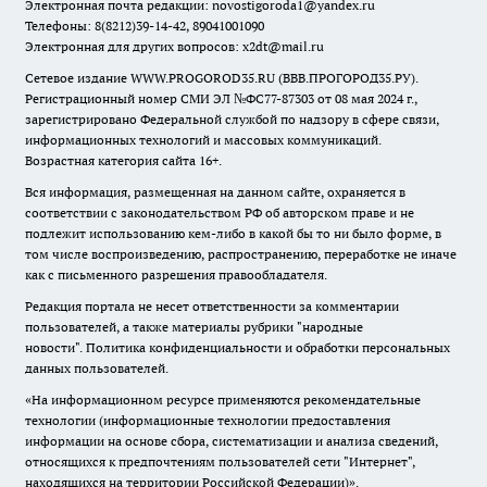
Электронная почта редакции:
novostigoroda1@yandex.ru
Телефоны: 8(8212)39-14-42, 89041001090
Электронная для других вопросов: x2dt@mail.ru
Сетевое издание WWW.PROGOROD35.RU (ВВВ.ПРОГОРОД35.РУ).
Регистрационный номер СМИ ЭЛ №ФС77-87303 от 08 мая 2024 г.,
зарегистрировано Федеральной службой по надзору в сфере связи,
информационных технологий и массовых коммуникаций.
Возрастная категория сайта 16+.
Вся информация, размещенная на данном сайте, охраняется в
соответствии с законодательством РФ об авторском праве и не
подлежит использованию кем-либо в какой бы то ни было форме, в
том числе воспроизведению, распространению, переработке не иначе
как с письменного разрешения правообладателя.
Редакция портала не несет ответственности за комментарии
пользователей, а также материалы рубрики "народные
новости".
Политика конфиденциальности и обработки персональных
данных пользователей
.
«На информационном ресурсе применяются рекомендательные
технологии (информационные технологии предоставления
информации на основе сбора, систематизации и анализа сведений,
относящихся к предпочтениям пользователей сети "Интернет",
находящихся на территории Российской Федерации)».