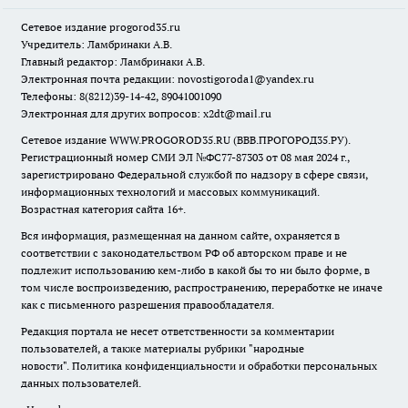
Сетевое издание
progorod35.r
u
Учредитель: Ламбринаки А.В.
Главный редактор: Ламбринаки А.В.
Электронная почта редакции:
novostigoroda1@yandex.ru
Телефоны: 8(8212)39-14-42, 89041001090
Электронная для других вопросов: x2dt@mail.ru
Сетевое издание WWW.PROGOROD35.RU (ВВВ.ПРОГОРОД35.РУ).
Регистрационный номер СМИ ЭЛ №ФС77-87303 от 08 мая 2024 г.,
зарегистрировано Федеральной службой по надзору в сфере связи,
информационных технологий и массовых коммуникаций.
Возрастная категория сайта 16+.
Вся информация, размещенная на данном сайте, охраняется в
соответствии с законодательством РФ об авторском праве и не
подлежит использованию кем-либо в какой бы то ни было форме, в
том числе воспроизведению, распространению, переработке не иначе
как с письменного разрешения правообладателя.
Редакция портала не несет ответственности за комментарии
пользователей, а также материалы рубрики "народные
новости".
Политика конфиденциальности и обработки персональных
данных пользователей
.