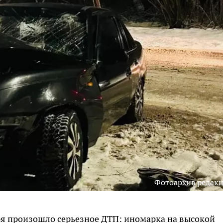
Фотоархив редак
ря произошло серьезное ДТП: иномарка на высокой