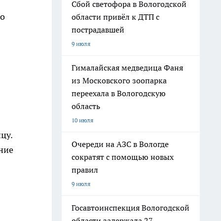
Сбой светофора в Вологодской
со
области привёл к ДТП с
пострадавшей
9 июля
Гималайская медведица Фаня
из Московского зоопарка
переехала в Вологодскую
область
10 июля
цу.
Очереди на АЗС в Вологде
ние
сократят с помощью новых
правил
9 июля
Госавтоинспекция Вологодской
области задержала 27