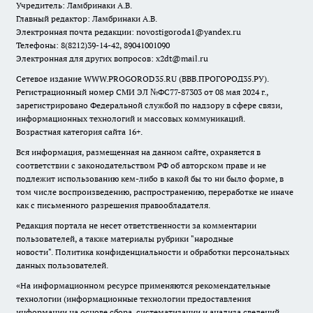
Учредитель: Ламбринаки А.В.
Главный редактор: Ламбринаки А.В.
Электронная почта редакции:
novostigoroda1@yandex.ru
Телефоны: 8(8212)39-14-42, 89041001090
Электронная для других вопросов: x2dt@mail.ru
Сетевое издание WWW.PROGOROD35.RU (ВВВ.ПРОГОРОД35.РУ).
Регистрационный номер СМИ ЭЛ №ФС77-87303 от 08 мая 2024 г.,
зарегистрировано Федеральной службой по надзору в сфере связи,
информационных технологий и массовых коммуникаций.
Возрастная категория сайта 16+.
Вся информация, размещенная на данном сайте, охраняется в
соответствии с законодательством РФ об авторском праве и не
подлежит использованию кем-либо в какой бы то ни было форме, в
том числе воспроизведению, распространению, переработке не иначе
как с письменного разрешения правообладателя.
Редакция портала не несет ответственности за комментарии
пользователей, а также материалы рубрики "народные
новости".
Политика конфиденциальности и обработки персональных
данных пользователей
.
«На информационном ресурсе применяются рекомендательные
технологии (информационные технологии предоставления
информации на основе сбора, систематизации и анализа сведений,