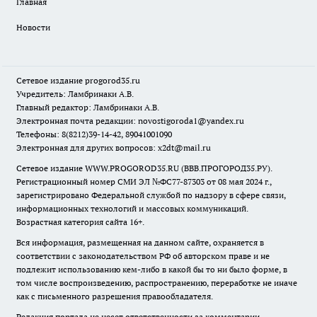
Главная
Новости
Сетевое издание
progorod35.r
u
Учредитель: Ламбринаки А.В.
Главный редактор: Ламбринаки А.В.
Электронная почта редакции:
novostigoroda1@yandex.ru
Телефоны: 8(8212)39-14-42, 89041001090
Электронная для других вопросов: x2dt@mail.ru
Сетевое издание WWW.PROGOROD35.RU (ВВВ.ПРОГОРОД35.РУ).
Регистрационный номер СМИ ЭЛ №ФС77-87303 от 08 мая 2024 г.,
зарегистрировано Федеральной службой по надзору в сфере связи,
информационных технологий и массовых коммуникаций.
Возрастная категория сайта 16+.
Вся информация, размещенная на данном сайте, охраняется в
соответствии с законодательством РФ об авторском праве и не
подлежит использованию кем-либо в какой бы то ни было форме, в
том числе воспроизведению, распространению, переработке не иначе
как с письменного разрешения правообладателя.
Редакция портала не несет ответственности за комментарии