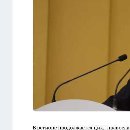
В регионе продолжается цикл правосла