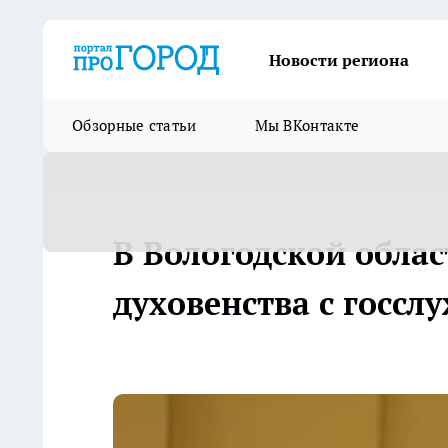
Новости региона
Обзорные статьи
Мы ВКонтакте
В Вологодской обла
духовенства с госс