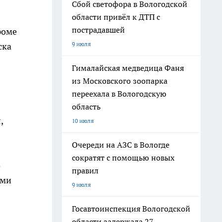
Сбой светофора в Вологодской
области привёл к ДТП с
пострадавшей
роме
9 июля
ска
Гималайская медведица Фаня
из Московского зоопарка
переехала в Вологодскую
область
,
10 июля
Очереди на АЗС в Вологде
сократят с помощью новых
о
правил
ами
9 июля
Госавтоинспекция Вологодской
области задержала 27