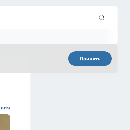
Принять
евич