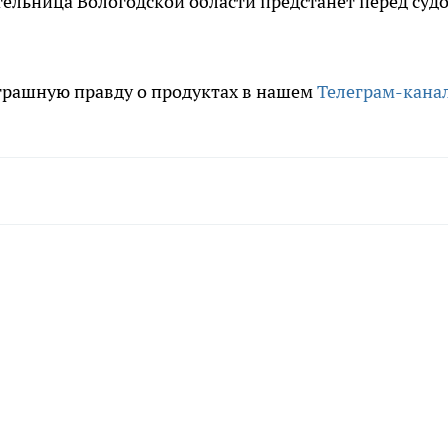
ительница Вологодской области предстанет перед суд
трашную правду о продуктах в нашем
Телеграм-кана