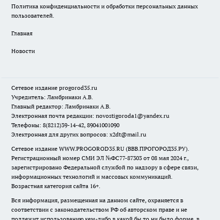
Политика конфиденциальности и обработки персональных данных
пользователей.
Главная
Новости
Сетевое издание
progorod35.r
u
Учредитель: Ламбринаки А.В.
Главный редактор: Ламбринаки А.В.
Электронная почта редакции:
novostigoroda1@yandex.ru
Телефоны: 8(8212)39-14-42, 89041001090
Электронная для других вопросов: x2dt@mail.ru
Сетевое издание WWW.PROGOROD35.RU (ВВВ.ПРОГОРОД35.РУ).
Регистрационный номер СМИ ЭЛ №ФС77-87303 от 08 мая 2024 г.,
зарегистрировано Федеральной службой по надзору в сфере связи,
информационных технологий и массовых коммуникаций.
Возрастная категория сайта 16+.
Вся информация, размещенная на данном сайте, охраняется в
соответствии с законодательством РФ об авторском праве и не
подлежит использованию кем-либо в какой бы то ни было форме, в