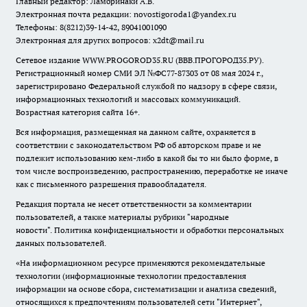
Главный редактор: Ламбринаки А.В.
Электронная почта редакции:
novostigoroda1@yandex.ru
Телефоны: 8(8212)39-14-42, 89041001090
Электронная для других вопросов: x2dt@mail.ru
Сетевое издание WWW.PROGOROD35.RU (ВВВ.ПРОГОРОД35.РУ).
Регистрационный номер СМИ ЭЛ №ФС77-87303 от 08 мая 2024 г.,
зарегистрировано Федеральной службой по надзору в сфере связи,
информационных технологий и массовых коммуникаций.
Возрастная категория сайта 16+.
Вся информация, размещенная на данном сайте, охраняется в
соответствии с законодательством РФ об авторском праве и не
подлежит использованию кем-либо в какой бы то ни было форме, в
том числе воспроизведению, распространению, переработке не иначе
как с письменного разрешения правообладателя.
Редакция портала не несет ответственности за комментарии
пользователей, а также материалы рубрики "народные
новости".
Политика конфиденциальности и обработки персональных
данных пользователей
.
«На информационном ресурсе применяются рекомендательные
технологии (информационные технологии предоставления
информации на основе сбора, систематизации и анализа сведений,
относящихся к предпочтениям пользователей сети "Интернет",