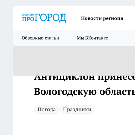
Новости региона
Обзорные статьи
Мы ВКонтакте
Антициклон принесё
Вологодскую област
Погода
Праздники