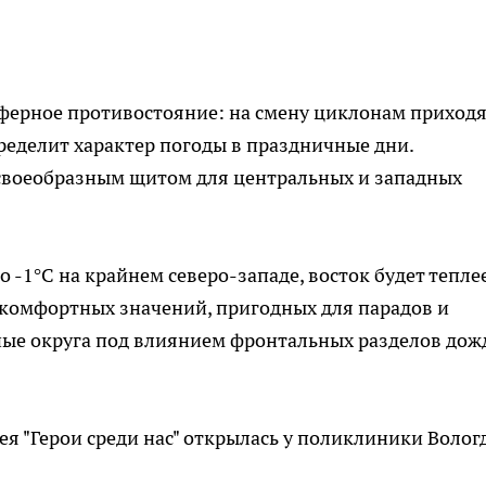
ерное противостояние: на смену циклонам приход
ределит характер погоды в праздничные дни.
своеобразным щитом для центральных и западных
 -1°C на крайнем северо-западе, восток будет тепле
о комфортных значений, пригодных для парадов и
ные округа под влиянием фронтальных разделов дож
лея "Герои среди нас" открылась у поликлиники Волог