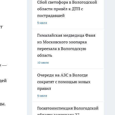
Сбой светофора в Вологодской
области привёл к ДТП с
пострадавшей
9 июля
ят
Гималайская медведица Фаня
из Московского зоопарка
переехала в Вологодскую
область
10 июля
е —
Очереди на АЗС в Вологде
дей
сократят с помощью новых
правил
9 июля
ды.
Госавтоинспекция Вологодской
области задержала 27