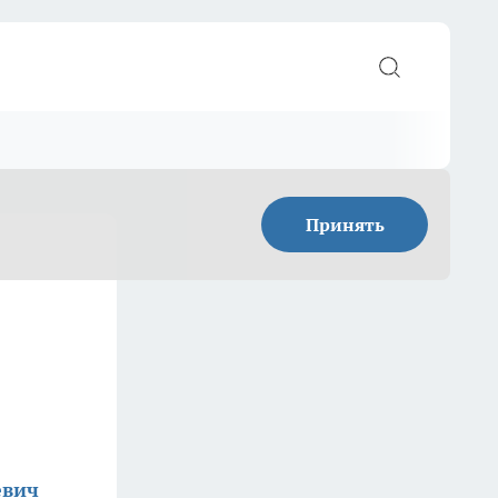
Принять
евич