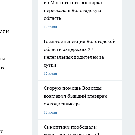
из Московского зоопарка
переехала в Вологодскую
область
10 июля
мали
Госавтоинспекция Вологодской
области задержала 27
нелегальных водителей за
 и
сутки
уга
10 июля
Скорую помощь Вологды
возглавил бывший главврач
онкодиспансера
13 июля
Синоптики пообещали
рт
вологжанам жару до +31