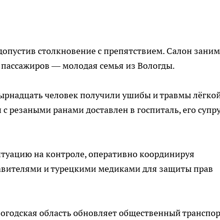
 допустив столкновение с препятствием. Салон зани
 пассажиров — молодая семья из Вологды.
етырнадцать человек получили ушибы и травмы лёгкой
с резаными ранами доставлен в госпиталь, его супр
итуацию на контроле, оперативно координируя
авителями и турецкими медиками для защиты прав
ологодская область обновляет общественный транспо