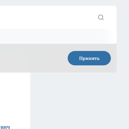
Принять
евич