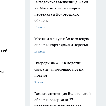
Гималайская медведица Фаня
из Московского зоопарка
переехала в Вологодскую
область
10 июля
Молнии атакуют Вологодскую
область: горят дома и деревья
о ей
27 июля
Очереди на АЗС в Вологде
сократят с помощью новых
ей
правил
9 июля
Госавтоинспекция Вологодской
области задержала 27
нелегальных водителей за