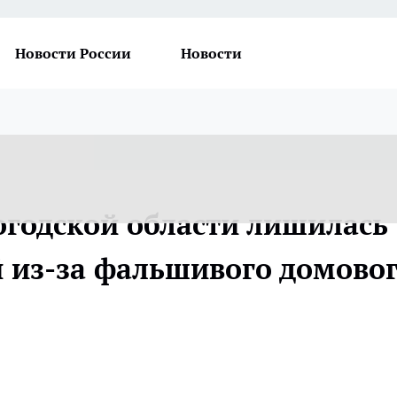
Новости России
Новости
огодской области лишилась
й из-за фальшивого домово