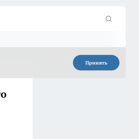
Принять
го