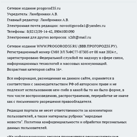
Сетевое издание
progorod35.r
u
Учредитель: Ламбринаки А.В.
Главный редактор: Ламбринаки А.В.
Электронная почта редакции:
novostigoroda1@yandex.ru
Телефоны: 8(8212)39-14-42, 89041001090
Электронная для других вопросов: x2dt@mail.ru
Сетевое издание WWW.PROGOROD35.RU (ВВВ.ПРОГОРОД35.РУ).
Регистрационный номер СМИ ЭЛ №ФС77-87303 от 08 мая 2024 г.,
зарегистрировано Федеральной службой по надзору в сфере связи,
информационных технологий и массовых коммуникаций.
Возрастная категория сайта 16+.
Вся информация, размещенная на данном сайте, охраняется в
соответствии с законодательством РФ об авторском праве и не
подлежит использованию кем-либо в какой бы то ни было форме, в
том числе воспроизведению, распространению, переработке не иначе
как с письменного разрешения правообладателя.
Редакция портала не несет ответственности за комментарии
пользователей, а также материалы рубрики "народные
новости".
Политика конфиденциальности и обработки персональных
данных пользователей
.
«На информационном ресурсе применяются рекомендательные