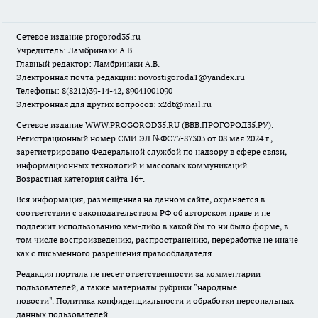
Сетевое издание
progorod35.r
u
Учредитель: Ламбринаки А.В.
Главный редактор: Ламбринаки А.В.
Электронная почта редакции:
novostigoroda1@yandex.ru
Телефоны: 8(8212)39-14-42, 89041001090
Электронная для других вопросов: x2dt@mail.ru
Сетевое издание WWW.PROGOROD35.RU (ВВВ.ПРОГОРОД35.РУ).
Регистрационный номер СМИ ЭЛ №ФС77-87303 от 08 мая 2024 г.,
зарегистрировано Федеральной службой по надзору в сфере связи,
информационных технологий и массовых коммуникаций.
Возрастная категория сайта 16+.
Вся информация, размещенная на данном сайте, охраняется в
соответствии с законодательством РФ об авторском праве и не
подлежит использованию кем-либо в какой бы то ни было форме, в
том числе воспроизведению, распространению, переработке не иначе
как с письменного разрешения правообладателя.
Редакция портала не несет ответственности за комментарии
пользователей, а также материалы рубрики "народные
новости".
Политика конфиденциальности и обработки персональных
данных пользователей
.