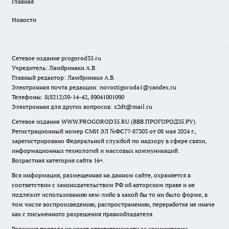
Главная
Новости
Сетевое издание
progorod35.r
u
Учредитель: Ламбринаки А.В.
Главный редактор: Ламбринаки А.В.
Электронная почта редакции:
novostigoroda1@yandex.ru
Телефоны: 8(8212)39-14-42, 89041001090
Электронная для других вопросов: x2dt@mail.ru
Сетевое издание WWW.PROGOROD35.RU (ВВВ.ПРОГОРОД35.РУ).
Регистрационный номер СМИ ЭЛ №ФС77-87303 от 08 мая 2024 г.,
зарегистрировано Федеральной службой по надзору в сфере связи,
информационных технологий и массовых коммуникаций.
Возрастная категория сайта 16+.
Вся информация, размещенная на данном сайте, охраняется в
соответствии с законодательством РФ об авторском праве и не
подлежит использованию кем-либо в какой бы то ни было форме, в
том числе воспроизведению, распространению, переработке не иначе
как с письменного разрешения правообладателя.
Редакция портала не несет ответственности за комментарии