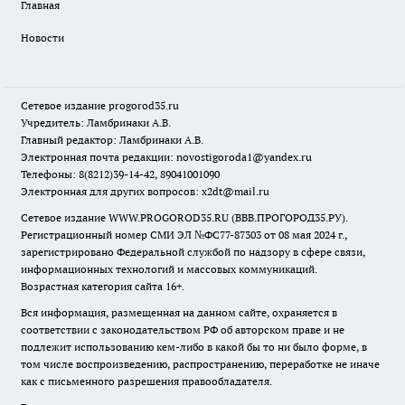
Главная
Новости
Сетевое издание
progorod35.r
u
Учредитель: Ламбринаки А.В.
Главный редактор: Ламбринаки А.В.
Электронная почта редакции:
novostigoroda1@yandex.ru
Телефоны: 8(8212)39-14-42, 89041001090
Электронная для других вопросов: x2dt@mail.ru
Сетевое издание WWW.PROGOROD35.RU (ВВВ.ПРОГОРОД35.РУ).
Регистрационный номер СМИ ЭЛ №ФС77-87303 от 08 мая 2024 г.,
зарегистрировано Федеральной службой по надзору в сфере связи,
информационных технологий и массовых коммуникаций.
Возрастная категория сайта 16+.
Вся информация, размещенная на данном сайте, охраняется в
соответствии с законодательством РФ об авторском праве и не
подлежит использованию кем-либо в какой бы то ни было форме, в
том числе воспроизведению, распространению, переработке не иначе
как с письменного разрешения правообладателя.