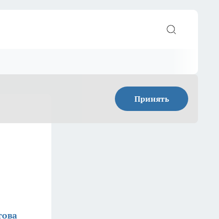
Принять
това