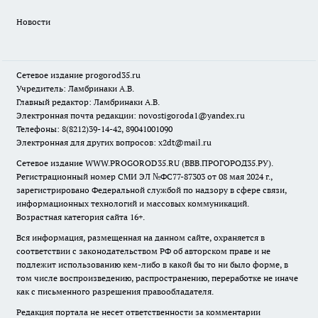
Новости
Сетевое издание
progorod35.r
u
Учредитель: Ламбринаки А.В.
Главный редактор: Ламбринаки А.В.
Электронная почта редакции:
novostigoroda1@yandex.ru
Телефоны: 8(8212)39-14-42, 89041001090
Электронная для других вопросов: x2dt@mail.ru
Сетевое издание WWW.PROGOROD35.RU (ВВВ.ПРОГОРОД35.РУ).
Регистрационный номер СМИ ЭЛ №ФС77-87303 от 08 мая 2024 г.,
зарегистрировано Федеральной службой по надзору в сфере связи,
информационных технологий и массовых коммуникаций.
Возрастная категория сайта 16+.
Вся информация, размещенная на данном сайте, охраняется в
соответствии с законодательством РФ об авторском праве и не
подлежит использованию кем-либо в какой бы то ни было форме, в
том числе воспроизведению, распространению, переработке не иначе
как с письменного разрешения правообладателя.
Редакция портала не несет ответственности за комментарии