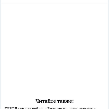
Читайте также:
ГИБДД усилит рейды в Вологде и шести округах в