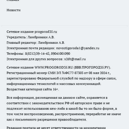
Новости
Сетевое издание
progorod35.r
u
Учредитель: Ламбринаки А.В.
Главный редактор: Ламбринаки А.В.
Электронная почта редакции:
novostigoroda1@yandex.ru
Телефоны: 8(8212)39-14-42, 89041001090
Электронная для других вопросов: x2dt@mail.ru
Сетевое издание WWW.PROGOROD35.RU (ВВВ.ПРОГОРОД35.РУ).
Регистрационный номер СМИ ЭЛ №ФС77-87303 от 08 мая 2024 г.,
зарегистрировано Федеральной службой по надзору в сфере связи,
информационных технологий и массовых коммуникаций.
Возрастная категория сайта 16+.
Вся информация, размещенная на данном сайте, охраняется в
соответствии с законодательством РФ об авторском праве и не
подлежит использованию кем-либо в какой бы то ни было форме, в
том числе воспроизведению, распространению, переработке не иначе
как с письменного разрешения правообладателя.
Редакция портала не несет ответственности за комментарии