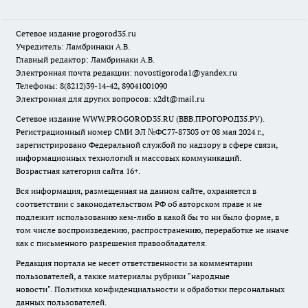
Сетевое издание
progorod35.r
u
Учредитель: Ламбринаки А.В.
Главный редактор: Ламбринаки А.В.
Электронная почта редакции:
novostigoroda1@yandex.ru
Телефоны: 8(8212)39-14-42, 89041001090
Электронная для других вопросов: x2dt@mail.ru
Сетевое издание WWW.PROGOROD35.RU (ВВВ.ПРОГОРОД35.РУ).
Регистрационный номер СМИ ЭЛ №ФС77-87303 от 08 мая 2024 г.,
зарегистрировано Федеральной службой по надзору в сфере связи,
информационных технологий и массовых коммуникаций.
Возрастная категория сайта 16+.
Вся информация, размещенная на данном сайте, охраняется в
соответствии с законодательством РФ об авторском праве и не
подлежит использованию кем-либо в какой бы то ни было форме, в
том числе воспроизведению, распространению, переработке не иначе
как с письменного разрешения правообладателя.
Редакция портала не несет ответственности за комментарии
пользователей, а также материалы рубрики "народные
новости".
Политика конфиденциальности и обработки персональных
данных пользователей
.