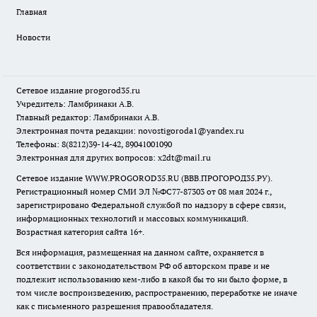
Главная
Новости
Сетевое издание
progorod35.r
u
Учредитель: Ламбринаки А.В.
Главный редактор: Ламбринаки А.В.
Электронная почта редакции:
novostigoroda1@yandex.ru
Телефоны: 8(8212)39-14-42, 89041001090
Электронная для других вопросов: x2dt@mail.ru
Сетевое издание WWW.PROGOROD35.RU (ВВВ.ПРОГОРОД35.РУ).
Регистрационный номер СМИ ЭЛ №ФС77-87303 от 08 мая 2024 г.,
зарегистрировано Федеральной службой по надзору в сфере связи,
информационных технологий и массовых коммуникаций.
Возрастная категория сайта 16+.
Вся информация, размещенная на данном сайте, охраняется в
соответствии с законодательством РФ об авторском праве и не
подлежит использованию кем-либо в какой бы то ни было форме, в
том числе воспроизведению, распространению, переработке не иначе
как с письменного разрешения правообладателя.