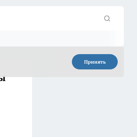
Принять
цы