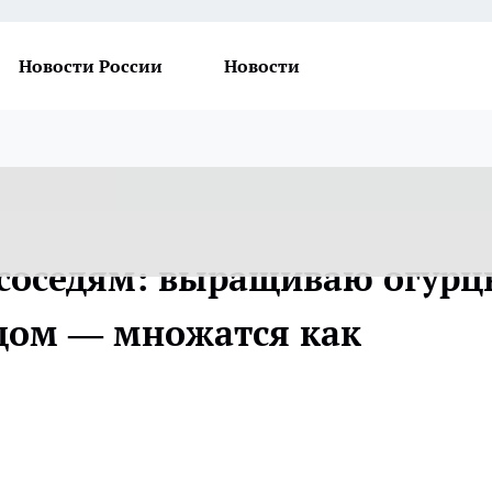
Новости России
Новости
 соседям: выращиваю огур
дом — множатся как