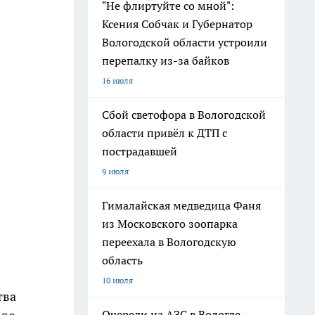
"Не флиртуйте со мной":
Ксения Собчак и Губернатор
Вологодской области устроили
перепалку из-за байков
16 июля
Сбой светофора в Вологодской
области привёл к ДТП с
пострадавшей
9 июля
Гималайская медведица Фаня
из Московского зоопарка
переехала в Вологодскую
область
10 июля
тва
Очереди на АЗС в Вологде