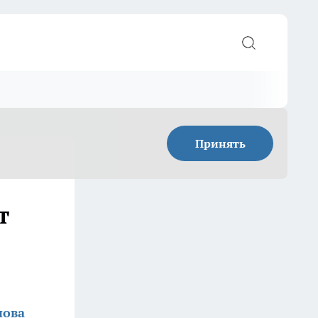
Принять
т
нова