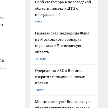
Сбой светофора в Вологодской
области привёл к ДТП с
пострадавшей
из-
9 июля
те
Гималайская медведица Фаня
из Московского зоопарка
переехала в Вологодскую
область
10 июля
ли
ры,
Очереди на АЗС в Вологде
сократят с помощью новых
правил
9 июля
Молнии атакуют Вологодскую
область: горят дома и деревья