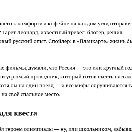
кшего к комфорту и кофейне на каждом углу, отправи
? Гарет Леонард, известный тревел-блогер, решил
товый русский опыт. Спойлер: в «Плацкарте» жизнь б
ые фильмы, думали, что Россия — это или круглый го
или угрюмый проводник, который готов съесть пассаж
ь хотя бы на один поезд — и все мифы обрушиваются т
 на своё спальное место.
 для квеста
себя героем олимпиады — ну, или школьником, забыв