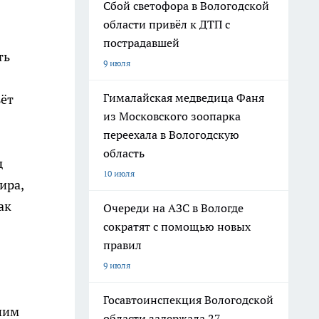
Сбой светофора в Вологодской
области привёл к ДТП с
пострадавшей
ть
9 июля
Гималайская медведица Фаня
ьёт
из Московского зоопарка
переехала в Вологодскую
область
д
10 июля
ира,
ак
Очереди на АЗС в Вологде
сократят с помощью новых
правил
9 июля
Госавтоинспекция Вологодской
шим
области задержала 27