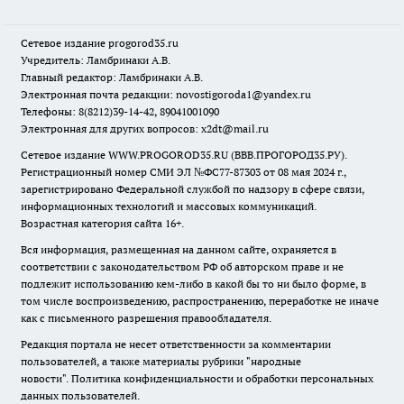
Сетевое издание
progorod35.r
u
Учредитель: Ламбринаки А.В.
Главный редактор: Ламбринаки А.В.
Электронная почта редакции:
novostigoroda1@yandex.ru
Телефоны: 8(8212)39-14-42, 89041001090
Электронная для других вопросов: x2dt@mail.ru
Сетевое издание WWW.PROGOROD35.RU (ВВВ.ПРОГОРОД35.РУ).
Регистрационный номер СМИ ЭЛ №ФС77-87303 от 08 мая 2024 г.,
зарегистрировано Федеральной службой по надзору в сфере связи,
информационных технологий и массовых коммуникаций.
Возрастная категория сайта 16+.
Вся информация, размещенная на данном сайте, охраняется в
соответствии с законодательством РФ об авторском праве и не
подлежит использованию кем-либо в какой бы то ни было форме, в
том числе воспроизведению, распространению, переработке не иначе
как с письменного разрешения правообладателя.
Редакция портала не несет ответственности за комментарии
пользователей, а также материалы рубрики "народные
новости".
Политика конфиденциальности и обработки персональных
данных пользователей
.