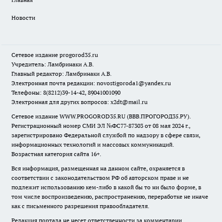
Новости
Сетевое издание
progorod35.r
u
Учредитель: Ламбринаки А.В.
Главный редактор: Ламбринаки А.В.
Электронная почта редакции:
novostigoroda1@yandex.ru
Телефоны: 8(8212)39-14-42, 89041001090
Электронная для других вопросов: x2dt@mail.ru
Сетевое издание WWW.PROGOROD35.RU (ВВВ.ПРОГОРОД35.РУ).
Регистрационный номер СМИ ЭЛ №ФС77-87303 от 08 мая 2024 г.,
зарегистрировано Федеральной службой по надзору в сфере связи,
информационных технологий и массовых коммуникаций.
Возрастная категория сайта 16+.
Вся информация, размещенная на данном сайте, охраняется в
соответствии с законодательством РФ об авторском праве и не
подлежит использованию кем-либо в какой бы то ни было форме, в
том числе воспроизведению, распространению, переработке не иначе
как с письменного разрешения правообладателя.
Редакция портала не несет ответственности за комментарии