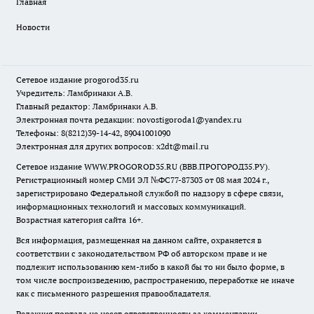
Главная
Новости
Сетевое издание
progorod35.r
u
Учредитель: Ламбринаки А.В.
Главный редактор: Ламбринаки А.В.
Электронная почта редакции:
novostigoroda1@yandex.ru
Телефоны: 8(8212)39-14-42, 89041001090
Электронная для других вопросов: x2dt@mail.ru
Сетевое издание WWW.PROGOROD35.RU (ВВВ.ПРОГОРОД35.РУ).
Регистрационный номер СМИ ЭЛ №ФС77-87303 от 08 мая 2024 г.,
зарегистрировано Федеральной службой по надзору в сфере связи,
информационных технологий и массовых коммуникаций.
Возрастная категория сайта 16+.
Вся информация, размещенная на данном сайте, охраняется в
соответствии с законодательством РФ об авторском праве и не
подлежит использованию кем-либо в какой бы то ни было форме, в
том числе воспроизведению, распространению, переработке не иначе
как с письменного разрешения правообладателя.
Редакция портала не несет ответственности за комментарии